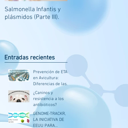
Salmonella Infantis y
Análisis genómico de
plásmidos (Parte III).
Salmonella Infantis
aislada de
integraciones avícolas
en Ecuador.
Entradas recientes
Prevención de ETAs
en Avicultura:
Diferencias de las
Prácticas entre
¿Caninos y
Estados Unidos y
resistencia a los
Europa
antibióticos?
GENOME-TRACKR,
LA INICIATIVA DE
EEUU PARA