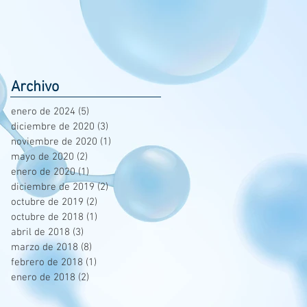
MONITOREAR
PATÓGENOS
ALIMENTARIOS.
Archivo
enero de 2024
(5)
5 entradas
diciembre de 2020
(3)
3 entradas
noviembre de 2020
(1)
1 entrada
mayo de 2020
(2)
2 entradas
enero de 2020
(1)
1 entrada
diciembre de 2019
(2)
2 entradas
octubre de 2019
(2)
2 entradas
octubre de 2018
(1)
1 entrada
abril de 2018
(3)
3 entradas
marzo de 2018
(8)
8 entradas
febrero de 2018
(1)
1 entrada
enero de 2018
(2)
2 entradas